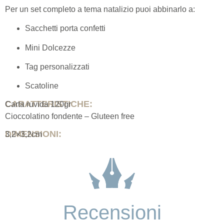
Per un set completo a tema natalizio puoi abbinarlo a:
Sacchetti porta confetti
Mini Dolcezze
Tag personalizzati
Scatoline
CARATTERISTICHE:
Carta ruvida 120gr
Cioccolatino fondente – Gluteen free
DIMENSIONI:
3,2×3,2cm
Recensioni