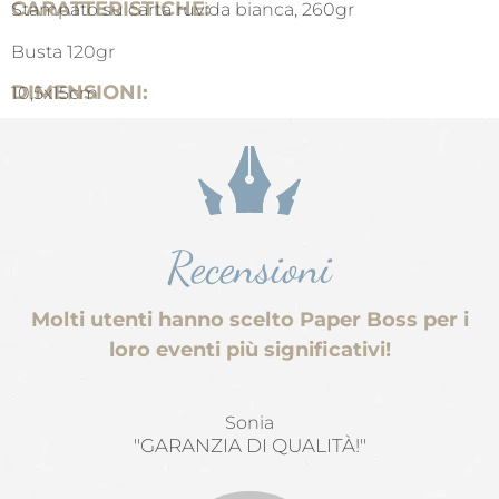
CARATTERISTICHE:
Stampato su carta ruvida bianca, 260gr
Busta 120gr
DIMENSIONI:
10,5x15cm
Recensioni
Molti utenti hanno scelto Paper Boss per i
loro eventi più significativi!
Sonia
"GARANZIA DI QUALITÀ!"