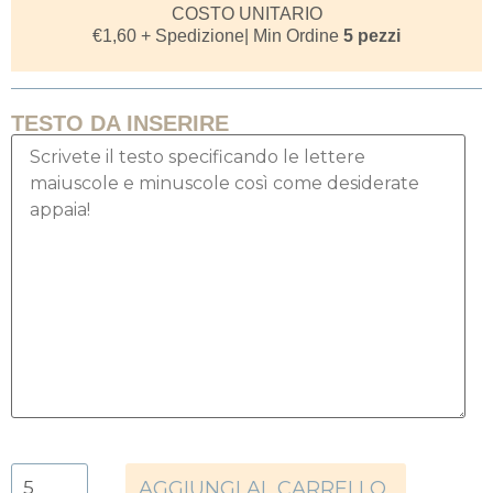
COSTO UNITARIO
€
1,60
+ Spedizione
| Min Ordine
5 pezzi
TESTO DA INSERIRE
AGGIUNGI AL CARRELLO