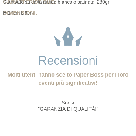
CARATTERISTICHE:
Stampato su carta ruvida bianca o satinata, 280gr
DIMENSIONI:
H 17cm L 8cm
Recensioni
Molti utenti hanno scelto Paper Boss per i loro
eventi più significativi!
Sonia
"GARANZIA DI QUALITÀ!"