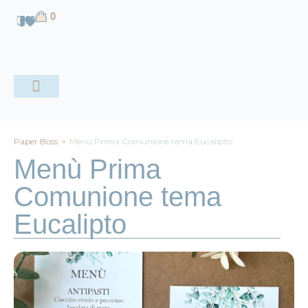
contenuto
0
CHI SIAMO
Paper Boss
>
Menù Prima Comunione tema Eucalipto
Menù Prima
Comunione tema
Eucalipto