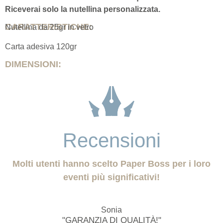
Riceverai solo la nutellina personalizzata.
CARATTERISTICHE:
Nutellina da 25gr in vetro
Carta adesiva 120gr
DIMENSIONI:
Recensioni
Molti utenti hanno scelto Paper Boss per i loro
eventi più significativi!
Sonia
"GARANZIA DI QUALITÀ!"