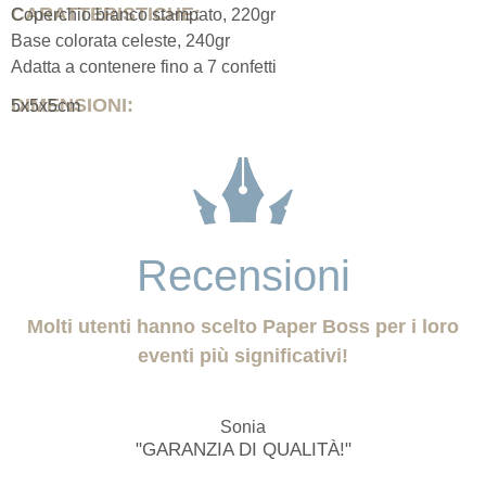
CARATTERISTICHE:
Coperchio bianco stampato, 220gr
Base colorata celeste, 240gr
Adatta a contenere fino a 7 confetti
DIMENSIONI:
5x5x5cm
Recensioni
Molti utenti hanno scelto Paper Boss per i loro
eventi più significativi!
Sonia
"GARANZIA DI QUALITÀ!"