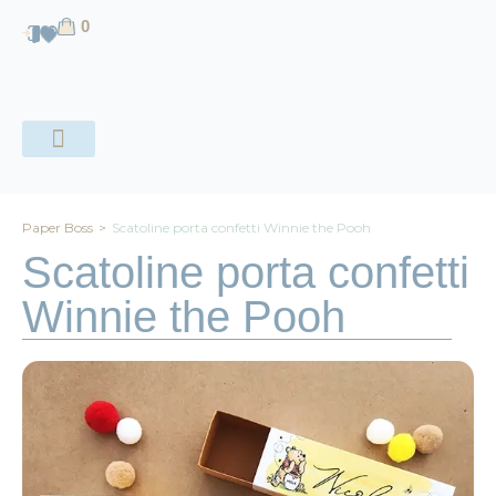
contenuto
0
CHI SIAMO
Paper Boss
>
Scatoline porta confetti Winnie the Pooh
Scatoline porta confetti
Winnie the Pooh