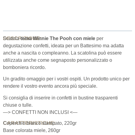
DESCRIZIONE:
Scatola
tema Winnie The Pooh con miele
per
degustazione confetti, ideata per un Battesimo ma adatta
anche a nascita o compleanno. La scatolina può essere
utilizzata anche come segnaposto personalizzato o
bomboniera ricordo.
Un gradito omaggio per i vostri ospiti. Un prodotto unico per
rendere il vostro evento ancora più speciale.
Si consiglia di inserire in confetti in bustine trasparenti
chiuse o tulle.
—> CONFETTI NON INCLUSI <—
CARATTERISTICHE:
Coperchio bianco stampato, 220gr
Base colorata miele, 260gr