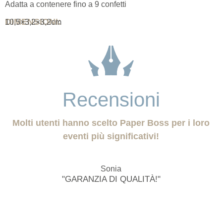
Adatta a contenere fino a 9 confetti
DIMENSIONI:
10,5×3,2×3,2cm
Recensioni
Molti utenti hanno scelto Paper Boss per i loro
eventi più significativi!
Sonia
"GARANZIA DI QUALITÀ!"