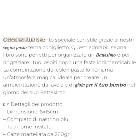
DESCRIZIONE:
Celebra il tuo evento speciale con stile grazie ai nostri
𝒔𝒆𝒈𝒏𝒂 𝒑𝒐𝒔𝒕𝒐 tema coniglietto. Questi adorabili segna
libro sono perfetti per organizzare un 𝑩𝒂𝒕𝒕𝒆𝒔𝒊𝒎𝒐 e per
ringraziare i tuoi ospiti dopo una festa indimenticabile.
La combinazione dei colori pastello richiama
un’atmosfera magica, ideale per creare un
ambientazione da favola e di 𝒈𝒊𝒐𝒊𝒂 𝒑𝒆𝒓
il tuo bimbo
nel
giorno del suo Battesimo.
👉 Dettagli del prodotto:
– Dimensione: 6x15cm
– Completo di nastrino blu
– Tag nome invitato
– Carta martellata da 260gr