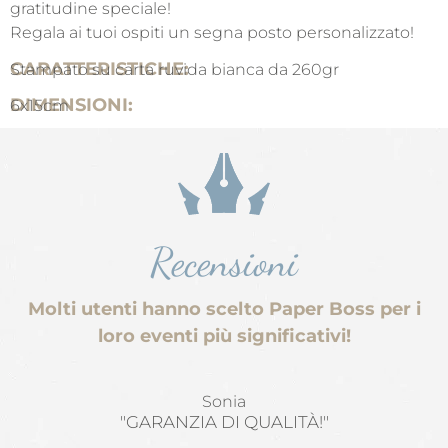
gratitudine speciale!
Regala ai tuoi ospiti un segna posto personalizzato!
CARATTERISTICHE:
Stampato su carta ruvida bianca da 260gr
DIMENSIONI:
6x15cm
Recensioni
Molti utenti hanno scelto Paper Boss per i
loro eventi più significativi!
Sonia
"GARANZIA DI QUALITÀ!"