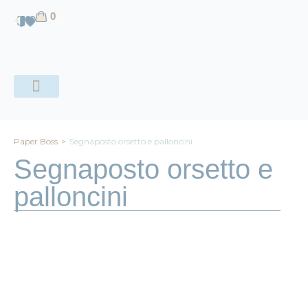
contenuto
0
CHI SIAMO
Paper Boss
>
Segnaposto orsetto e palloncini
Segnaposto orsetto e
palloncini