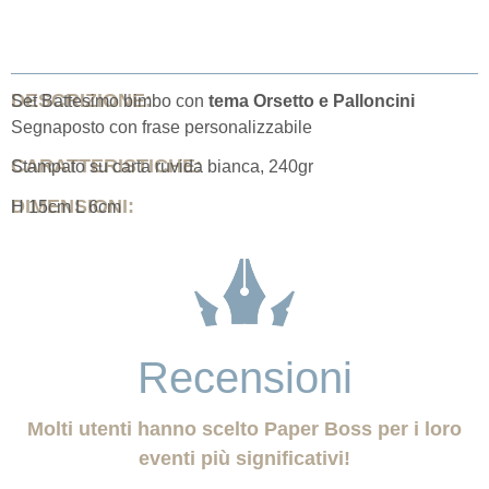
DESCRIZIONE:
Set Battesimo bimbo con
tema Orsetto e Palloncini
Segnaposto con frase personalizzabile
CARATTERISTICHE:
Stampato su carta ruvida bianca, 240gr
DIMENSIONI:
H 15cm L 6cm
Recensioni
Molti utenti hanno scelto Paper Boss per i loro
eventi più significativi!