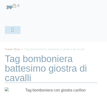
contenuto
0
CHI SIAMO
Paper Boss
>
Tag bomboniera battesimo giostra di cavalli
Tag bomboniera
battesimo giostra di
cavalli