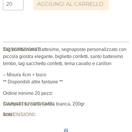
AGGIUNGI AL CARRELLO
DESCRIZIONE:
Tag bomboniera Battesimo, segnaposto personalizzato con
piccola giostra elegante, biglietto confetti, santo battesimo
bimbo, tag sacchetto confetti, tema cavallo e carillon
– Misura 4cm + buco
** Disponibili altre fantasie **
Ordine minimo 20 pezzi
CARATTERISTICHE:
Stampato su carta ruvida bianca, 200gr
DIMENSIONI:
4cm