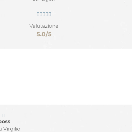





Valutazione
5.0/5
TI
boss
a Virgilio