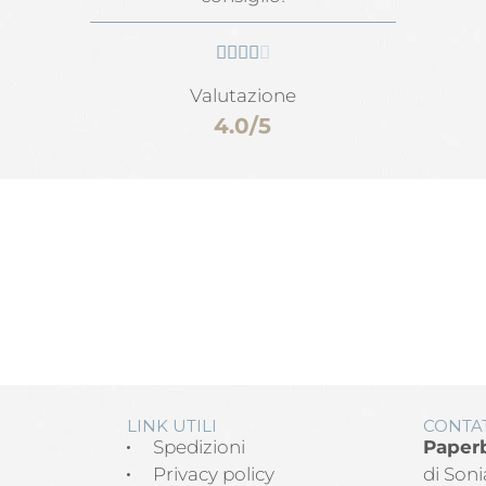





Valutazione
4.0/5
LINK UTILI
CONTAT
Spedizioni
Paper
Privacy policy
di Soni