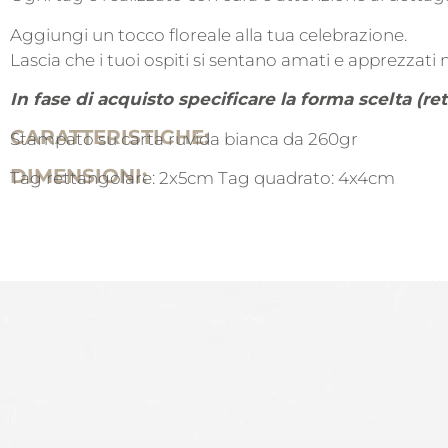
Aggiungi un tocco floreale alla tua celebrazione.
Lascia che i tuoi ospiti si sentano amati e apprezzati
In fase di acquisto specificare la forma scelta (r
CARATTERISTICHE:
Stampato su carta ruvida bianca da 260gr
DIMENSIONI:
Tag rettangolare: 2x5cm Tag quadrato: 4x4cm