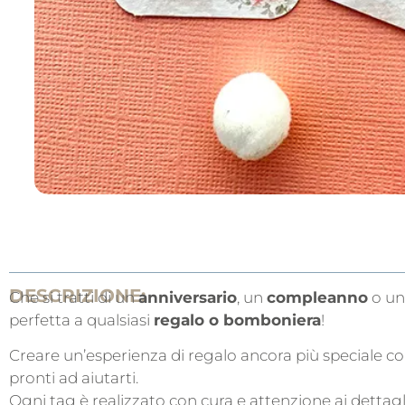
DESCRIZIONE:
Che si tratti di un
anniversario
, un
compleanno
o un
perfetta a qualsiasi
regalo o bomboniera
!
Creare un’esperienza di regalo ancora più speciale con 
pronti ad aiutarti.
Ogni tag è realizzato con cura e attenzione ai dettagl