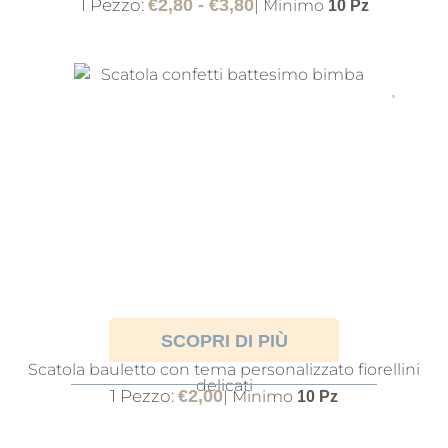
1 Pezzo:
€
2,80
-
€
3,80
| Minimo
10 Pz
SCOPRI DI PIÙ
BOX PORTA CONFETTI TEMA FIORELLINI DELICATI
Scatola bauletto con tema personalizzato fiorellini
delicati
1 Pezzo:
€
2,00
| Minimo
10 Pz