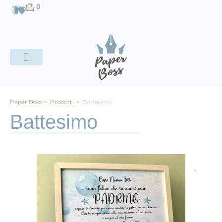
contenuto
0
CHI SIAMO
Paper Boss
>
Prodotti
>
Battesimo
Battesimo