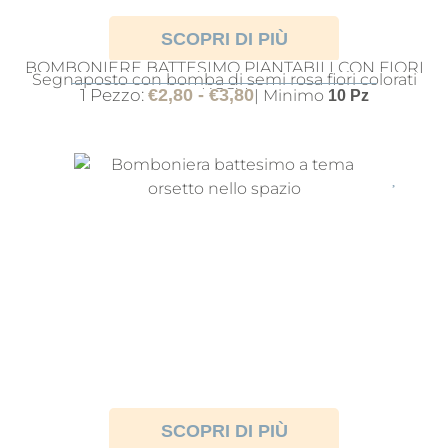
SCOPRI DI PIÙ
BOMBONIERE BATTESIMO PIANTABILI CON FIORI
Segnaposto con bomba di semi rosa fiori colorati
ROSA
1 Pezzo:
€
2,80
-
€
3,80
| Minimo
10 Pz
SCOPRI DI PIÙ