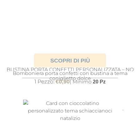
SCOPRI DI PIÙ
BUSTINA PORTA CONFETTI PERSONALIZZATA – NO
Bomboniera porta confetti con bustina a tema
CONFETTI
coniglietto dolce
1 Pezzo:
€
0,90
| Minimo
20 Pz