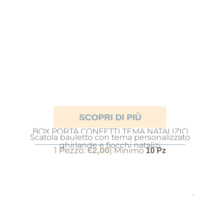
SCOPRI DI PIÙ
BOX PORTA CONFETTI TEMA NATALIZIO
Scatola bauletto con tema personalizzato
CAVALLUCCIO
ghirlande e fiocchi natalizi
1 Pezzo:
€
2,00
| Minimo
10 Pz