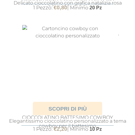
Delicato cioccolatino con grafica natalizia rosa
SCHIACCIANOCI
1 Pezzo:
€
0,80
| Minimo
20 Pz
SCOPRI DI PIÙ
CIOCCOLATINO BATTESIMO COWBOY
Elegantissimo cioccolatino personalizzato a tema
BOMBONIERA TEMA WESTERN
cowboy per il battesimo
1 Pezzo:
€
2,20
| Minimo
10 Pz