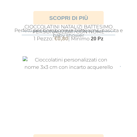
SCOPRI DI PIÙ
CIOCCOLATINI NATALIZI BATTESIMO
Perfetti per bomboniere battesimo, nascita e
PERSONALIZZATI CON NOME
baby shower
1 Pezzo:
€
0,80
| Minimo
20 Pz