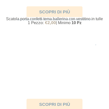
SCOPRI DI PIÙ
Scatola porta confetti tema ballerina con vestitino in tulle
SCATOLINE PORTA CONFETTI CON PRINCIPESSA
€
2,00
1 Pezzo:
| Minimo
10 Pz
SCOPRI DI PIÙ