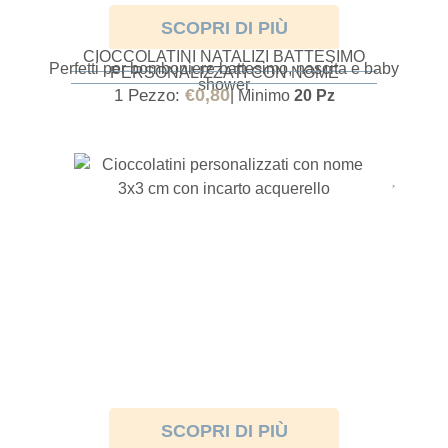
SCOPRI DI PIÙ
CIOCCOLATINI NATALIZI BATTESIMO
Perfetti per bomboniere battesimo, nascita e baby
PERSONALIZZATI CON NOME
shower
€
0,80
1 Pezzo:
| Minimo
20 Pz
SCOPRI DI PIÙ