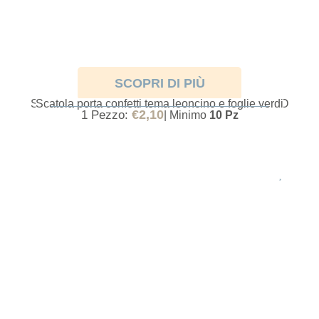
SCOPRI DI PIÙ
SCATOLINE PORTA CONFETTI CON LEONCINO
Scatola porta confetti tema leoncino e foglie verdi
€
2,10
1 Pezzo:
| Minimo
10 Pz