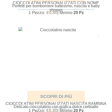
CIOCCOLATINI PERSONALIZZATI CON NOME
Perfetti per bomboniere battesimo, nascita e baby
NASCITA O BATTESIMO
shower
€
0,80
1 Pezzo:
| Minimo
20 Pz
SCOPRI DI PIÙ
CIOCCOLATINI PERSONALIZZATI NASCITA BAMBINA
Delicato cioccolatino con grafica dolce cerbiatto
E GRAFICA CERVO
€
0,80
1 Pezzo:
| Minimo
20 Pz