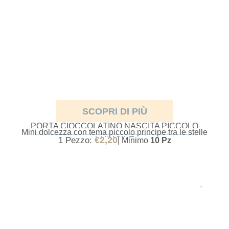
SCOPRI DI PIÙ
PORTA CIOCCOLATINO NASCITA PICCOLO
Mini dolcezza con tema piccolo principe tra le stelle
PRINCIPE
€
2,20
1 Pezzo:
| Minimo
10 Pz