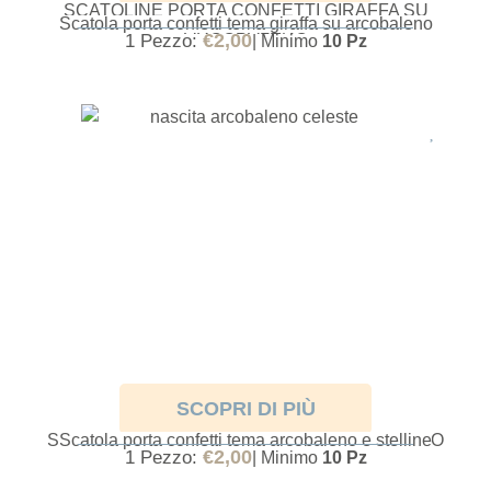
SCATOLINE PORTA CONFETTI GIRAFFA SU
Scatola porta confetti tema giraffa su arcobaleno
ARCOBALENO
€
2,00
1 Pezzo:
| Minimo
10 Pz
SCOPRI DI PIÙ
SCATOLINE PORTA CONFETTI NASCITA BIMBO
Scatola porta confetti tema arcobaleno e stelline
€
2,00
1 Pezzo:
| Minimo
10 Pz