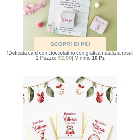
SCOPRI DI PIÙ
CARD CON CIOCCOLATINO A TEMA SCHIACCIANOCI
Delicata card con cioccolatino con grafica natalizia rosa
€
2,00
1 Pezzo:
| Minimo
10 Pz