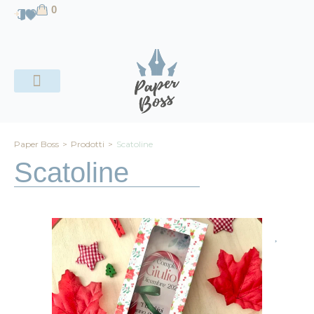
contenuto
0
CHI SIAMO
Paper Boss
>
Prodotti
>
Scatoline
Scatoline