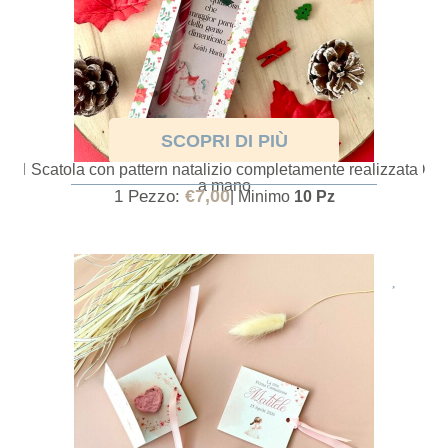
SCOPRI DI PIÙ
BOMBONIERA NATALIZIA CON MATITA BASTONCINO
Scatola con pattern natalizio completamente realizzata
a mano
€
7,00
1 Pezzo:
| Minimo
10 Pz