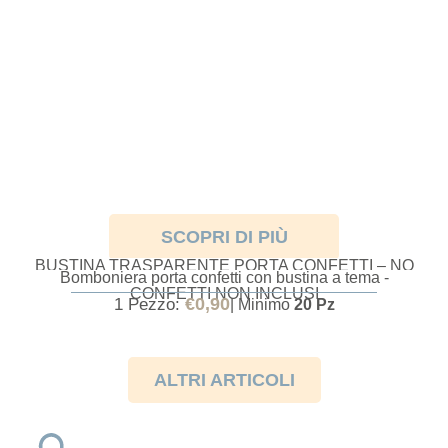
SCOPRI DI PIÙ
BUSTINA TRASPARENTE PORTA CONFETTI – NO
Bomboniera porta confetti con bustina a tema -
CONFETTI
CONFETTI NON INCLUSI
€
0,90
1 Pezzo:
| Minimo
20 Pz
ALTRI ARTICOLI