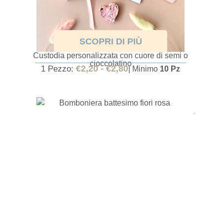
SCOPRI DI PIÙ
BOMBONIERA PRIMA COMUNIONE BAMBINA
Custodia personalizzata con cuore di semi o
cioccolatino
€
2,20
-
€
2,80
1 Pezzo:
| Minimo
10 Pz