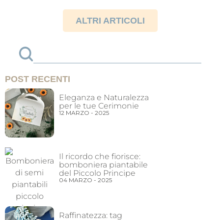
possono essere utilizzati per creare un’atmosfera
coordinata e in linea...
ALTRI ARTICOLI
POST RECENTI
Eleganza e Naturalezza
per le tue Cerimonie
12 MARZO - 2025
Il ricordo che fiorisce:
bomboniera piantabile
del Piccolo Principe
04 MARZO - 2025
Raffinatezza: tag