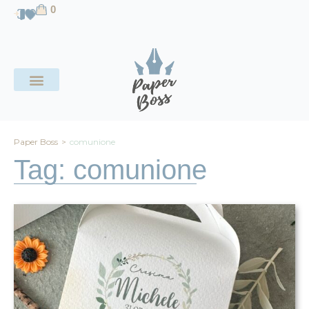
contenuto
0
CHI SIAMO
Paper Boss
>
comunione
Tag: comunione