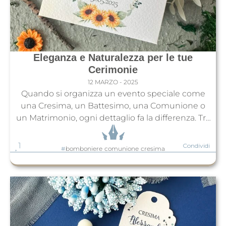
Eleganza e Naturalezza per le tue
Cerimonie
12 MARZO - 2025
Quando si organizza un evento speciale come
una Cresima, un Battesimo, una Comunione o
un Matrimonio, ogni dettaglio fa la differenza. Tra
gli elementi più importanti, le bomboniere e i
porta confetti devono rispecchiare lo stile della
1
Condividi
#
bomboniere
comunione
cresima
celebrazione, offrendo un ricordo unico e
raffinato per gli ospiti. La nostra scatolina bauletto
porta confetti a tema...