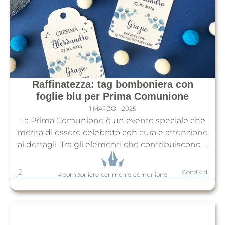
Raffinatezza: tag bomboniera con
foglie blu per Prima Comunione
1 MARZO - 2025
La Prima Comunione è un evento speciale che
merita di essere celebrato con cura e attenzione
ai dettagli. Tra gli elementi che contribuiscono a
rendere unico questo giorno ci sono le
bomboniere, piccoli doni che simboleggiano
2
Condividi
#
bomboniere
cerimonie
comunione
gratitudine e affetto verso amici e parenti. Per
dare un tocco di eleganza e originalità alle vostre
bomboniere, il...