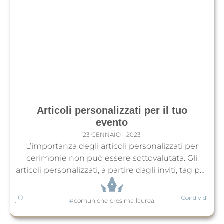
Articoli personalizzati per il tuo
evento
23 GENNAIO - 2023
L’importanza degli articoli personalizzati per
cerimonie non può essere sottovalutata. Gli
articoli personalizzati, a partire dagli inviti, tag per
bomboniere, segnaposti e segnatavolo, possono
aggiungere un tocco unico ed esclusivo ad un
0
Condividi
#
comunione
cresima
laurea
evento speciale come un matrimonio, un
battesimo o un compleanno. In primo luogo,